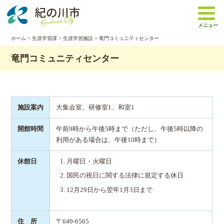
本
文
メニュー
へ
移
ホーム
>
生涯学習課
>
生涯学習施設
> 竜門コミュニティセンター
動
竜門コミュニティセンター
施設案内
大集会室、研修室1、和室1
開館時間
午前9時から午後5時まで（ただし、午後5時以降の
利用がある場合は、午後10時まで）
休館日
月曜日・火曜日
国民の祝日に関する法律に規定する休日
12月29日から翌年1月3日まで
住 所
〒649-6565