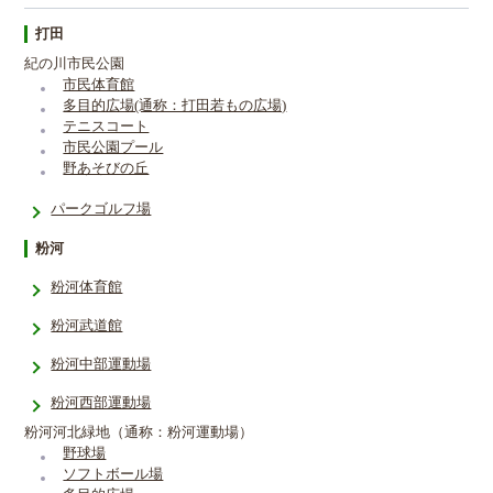
打田
紀の川市民公園
市民体育館
多目的広場(通称：打田若もの広場)
テニスコート
市民公園プール
野あそびの丘
パークゴルフ場
粉河
粉河体育館
粉河武道館
粉河中部運動場
粉河西部運動場
粉河河北緑地（通称：粉河運動場）
野球場
ソフトボール場