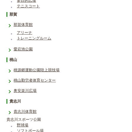
多目的広場
テニスコート
那賀
那賀体育館
アリーナ
トレーニングルーム
愛宕池公園
桃山
桃源郷運動公園陸上競技場
桃山勤労者体育センター
奥安楽川広場
貴志川
貴志川体育館
貴志川スポーツ公園
野球場
ソフトボール場