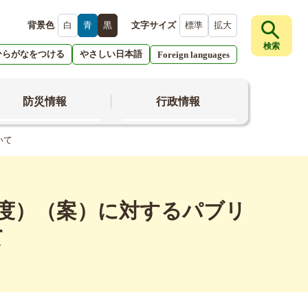
背景色
白
青
黒
文字サイズ
標準
拡大
検索
ひらがなをつける
やさしい日本語
Foreign languages
防災情報
行政情報
いて
年度）（案）に対するパブリ
て