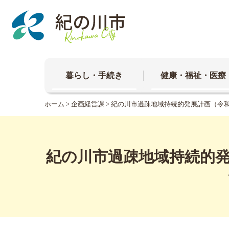
本
文
へ
移
動
暮らし・手続き
健康・福祉・医療
ホーム
>
企画経営課
> 紀の川市過疎地域持続的発展計画（令
紀の川市過疎地域持続的発