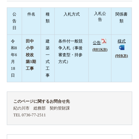
入札公
公
件名
種
入札方式
関係書
告
告
類
類
日
令
田中
建
条件付一般競
様式
公告
和8
小学
築
争入札（事後
(881KB)
年6
校改
一
審査型・持参
(90KB)
月
築3期
式
方式）
18
工事
工
日
事
このページに関するお問合せ先
紀の川市 総務部 契約管財課
TEL 0736-77-2511