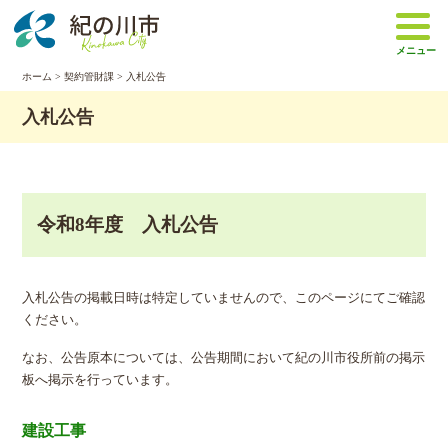
本
文
メニュー
へ
移
ホーム
>
契約管財課
> 入札公告
動
入札公告
令和8年度 入札公告
入札公告の掲載日時は特定していませんので、このページにてご確認
ください。
なお、公告原本については、公告期間において紀の川市役所前の掲示
板へ掲示を行っています。
建設工事