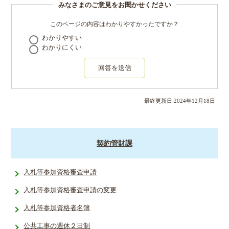
みなさまのご意見をお聞かせください
このページの内容はわかりやすかったですか？
わかりやすい
わかりにくい
回答を送信
最終更新日:
2024
年
12
月
18
日
契約管財課
入札等参加資格審査申請
入札等参加資格審査申請の変更
入札等参加資格者名簿
公共工事の週休２日制