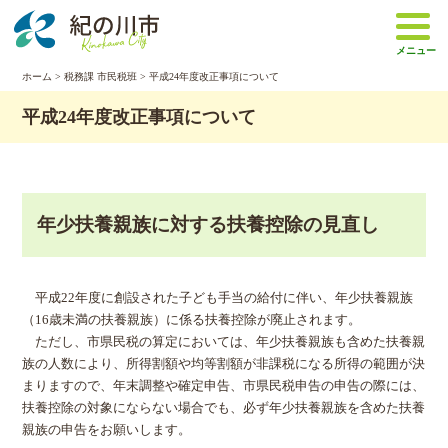
本
文
メニュー
へ
移
ホーム
>
税務課 市民税班
> 平成24年度改正事項について
動
平成24年度改正事項について
年少扶養親族に対する扶養控除の見直し
平成22年度に創設された子ども手当の給付に伴い、年少扶養親族
（16歳未満の扶養親族）に係る扶養控除が廃止されます。
ただし、市県民税の算定においては、年少扶養親族も含めた扶養親
族の人数により、所得割額や均等割額が非課税になる所得の範囲が決
まりますので、年末調整や確定申告、市県民税申告の申告の際には、
扶養控除の対象にならない場合でも、必ず年少扶養親族を含めた扶養
親族の申告をお願いします。