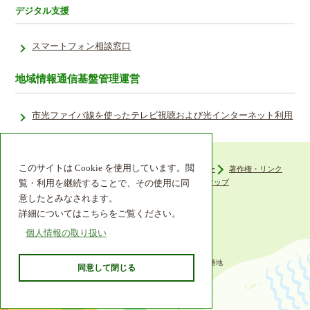
デジタル支援
スマートフォン相談窓口
地域情報通信基盤管理運営
市光ファイバ線を使ったテレビ視聴および光インターネット利用
このサイトは Cookie を使用しています。閲
ウェブアクセシビリティ
プライバシーポリシー
著作権・リンク
組織機構
リンク集
サイトマップ
覧・利用を継続することで、その使用に同
意したとみなされます。
詳細についてはこちらをご覧ください。
個人情報の取り扱い
〒649-6492 和歌山県紀の川市西大井338番地
同意して閉じる
TEL 0736-77-2511
© 2013 Kinokawa City.