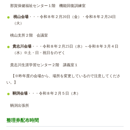
那賀保健福祉センター１階 機能回復訓練室
桃山会場
・・・令和８年２月20日（金）・令和８年２月24日
（火）
桃山支所２階 会議室
貴志川会場
・・・令和８年２月25日（水）～令和８年３月４日
（水）※土・日・祝日をのぞく
貴志川生涯学習センター２階 講義室１
【※昨年度の会場から、場所を変更しているので注意してくださ
い。】
鞆渕会場
・・・令和８年２月５日（木）
鞆渕出張所
整理券配布時間