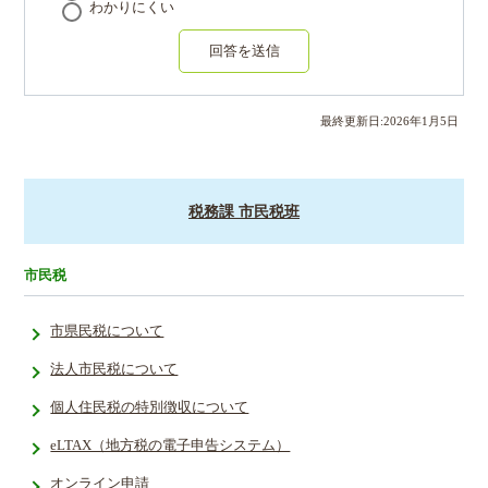
わかりにくい
回答を送信
最終更新日:
2026
年
1
月
5
日
税務課 市民税班
市民税
市県民税について
法人市民税について
個人住民税の特別徴収について
eLTAX（地方税の電子申告システム）
オンライン申請