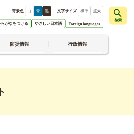
背景色
白
青
黒
文字サイズ
標準
拡大
検索
ひらがなをつける
やさしい日本語
Foreign languages
防災情報
行政情報
ト