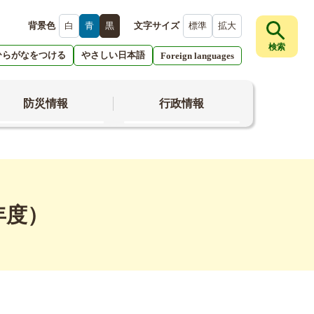
背景色
白
青
黒
文字サイズ
標準
拡大
検索
ひらがなをつける
やさしい日本語
Foreign languages
防災情報
行政情報
年度）