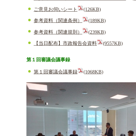
ご意見お伺いシート
(126KB)
参考資料（関連条例）
(189KB)
参考資料（関連規則）
(239KB)
【当日配布】市政報告会資料
(9557KB)
第１回審議会議事録
第１回審議会議事録
(1068KB)