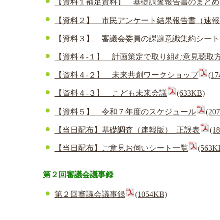
【資料１補足資料】 基礎調査報告書のまとめ
【資料２】 市民アンケート結果報告書（速報
【資料３】 審議会委員の課題意識集約シート
【資料４-１】 計画策定で取り組む意見聴取
【資料４-２】 未来共創ワークショップ
(1
【資料４-３】 こども未来会議
(633KB)
【資料５】 令和７年度のスケジュール
(20
【当日配布】基礎調査（速報版）_正誤表
(1
【当日配布】ご意見お伺いシート一覧
(563K
第２回審議会議事録
第２回審議会議事録
(1054KB)