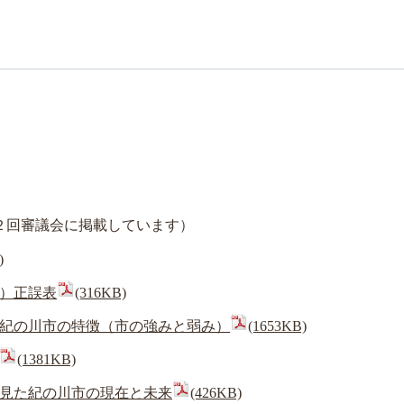
２回審議会に掲載しています）
)
）正誤表
(316KB)
紀の川市の特徴（市の強みと弱み）
(1653KB)
(1381KB)
見た紀の川市の現在と未来
(426KB)