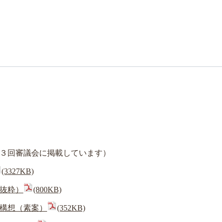
３回審議会に掲載しています）
(3327KB)
抜粋）
(800KB)
構想（素案）
(352KB)