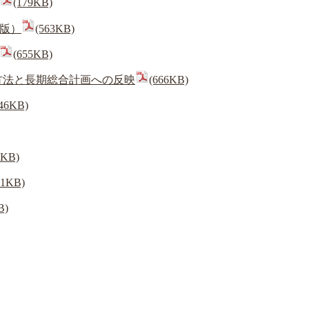
(179KB)
版）
(563KB)
(655KB)
方法と長期総合計画への反映
(666KB)
746KB)
7KB)
81KB)
B)