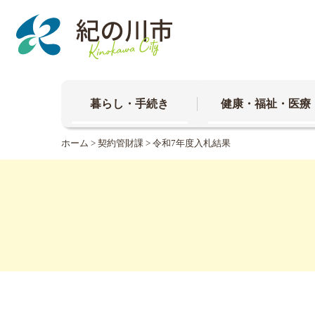
本
文
へ
移
動
暮らし・手続き
健康・福祉・医療
ホーム
>
契約管財課
> 令和7年度入札結果