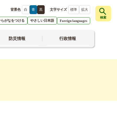
背景色
白
青
黒
文字サイズ
標準
拡大
検索
ひらがなをつける
やさしい日本語
Foreign languages
防災情報
行政情報