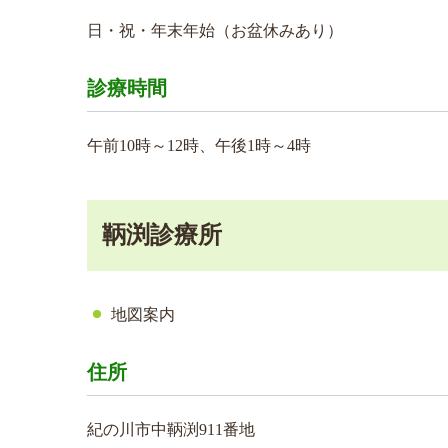
日・祝・年末年始（お盆休みあり）
診療時間
午前10時～12時、午後1時～4時
鞆渕診療所
地図案内
住所
紀の川市中鞆渕911番地