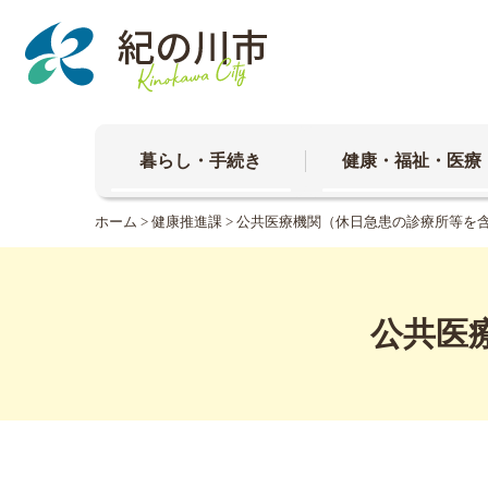
本
文
へ
移
動
暮らし・手続き
健康・福祉・医療
ホーム
>
健康推進課
> 公共医療機関（休日急患の診療所等を
公共医