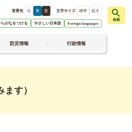
背景色
白
青
黒
文字サイズ
標準
拡大
検索
ひらがなをつける
やさしい日本語
Foreign languages
防災情報
行政情報
みます）