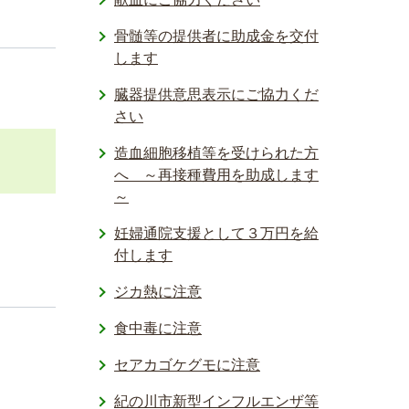
骨髄等の提供者に助成金を交付
します
臓器提供意思表示にご協力くだ
さい
造血細胞移植等を受けられた方
へ ～再接種費用を助成します
～
妊婦通院支援として３万円を給
付します
ジカ熱に注意
食中毒に注意
セアカゴケグモに注意
紀の川市新型インフルエンザ等