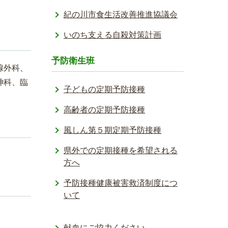
紀の川市食生活改善推進協議会
いのち支える自殺対策計画
予防衛生班
腺外科、
神科、臨
子どもの定期予防接種
高齢者の定期予防接種
風しん第５期定期予防接種
県外での定期接種を希望される
方へ
予防接種健­康被害救済­制度につ
い­て
献血にご協力ください