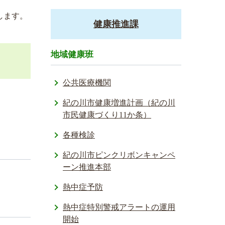
します。
健康推進課
地域健康班
公共医療機関
紀の川市健康増進計画（紀の川
市民健康づくり11か条）
各種検診
紀の川市ピンクリボンキャンペ
ーン推進本部
熱中症予防
熱中症特別­警戒アラー­トの運用
開­始­