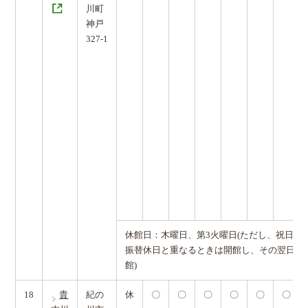
川町
神戸
327-1
休館日：木曜日、第3火曜日(ただし、祝日及
振替休日と重なるときは開館し、その翌日を
館)
18
貴
紀の
休
〇
〇
〇
〇
〇
〇