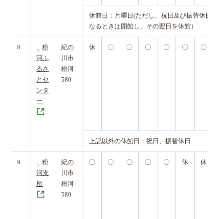
休館日：月曜日(ただし、祝日及び振替休日と
なるときは開館し、その翌日を休館）
8
粉
紀の
休
〇
〇
〇
〇
〇
〇
河ふ
川市
るさ
粉河
とセ
580
ンタ
ー
上記以外の休館日：祝日、振替休日
9
粉
紀の
〇
〇
〇
〇
〇
休
休
河支
川市
所
粉河
580