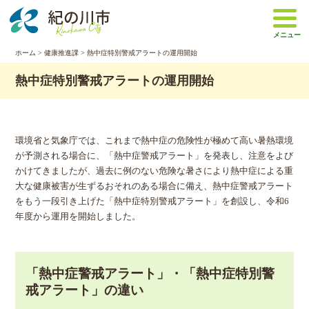
本
文
メニュー
へ
移
ホーム
>
健康推進課
> 熱中症特別警戒アラートの運用開始
動
熱中症特別警戒アラートの運用開始
環境省と気象庁では、これまで熱中症の危険性が極めて高い暑熱環境
が予測される場合に、「熱中症警戒アラート」を発表し、注意をよび
かけてきましたが、過去に例のない危険な暑さにより熱中症による重
大な健康被害が生ずるおそれのある場合に備え、熱中症警戒アラート
をもう一段引き上げた「熱中症特別警戒アラート」を創設し、令和6
年度から運用を開始しました。
「熱中症警戒アラート」・「熱中症特別警
戒アラート」の違い