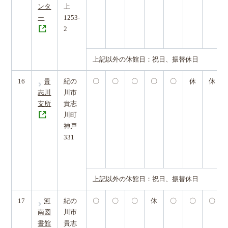
ンタ
上
ー
1253-
2
上記以外の休館日：祝日、振替休日
16
貴
紀の
〇
〇
〇
〇
〇
休
休
志川
川市
支所
貴志
川町
神戸
331
上記以外の休館日：祝日、振替休日
17
河
紀の
〇
〇
〇
休
〇
〇
〇
南図
川市
書館
貴志