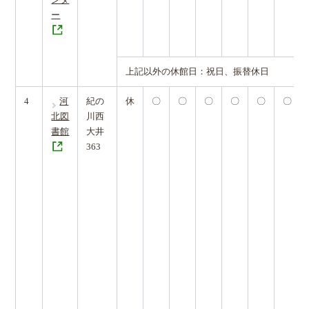
ンタ
ー
上記以外の休館日：祝日、振替休日
4
河
紀の
休
〇
〇
〇
〇
〇
〇
北図
川西
書館
大井
363