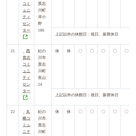
コミ
貴志
ュニ
川町
ティ
岸小
セン
野
ター
180
上記以外の休館日：祝日、振替休日
21
西
紀の
休
休
〇
〇
〇
〇
〇
貴志
川市
コミ
貴志
ュニ
川町
ティ
長山
セン
24
ター
上記以外の休館日：祝日、振替休日
22
丸
紀の
休
休
〇
〇
〇
〇
〇
栖コ
川市
ミュ
貴志
ニテ
川町