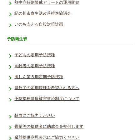
熱中症特別­警戒アラー­トの運用開­始­
紀の川市食生活改善推進協議会
いのち支える自殺対策計画
予防衛生班
子どもの定期予防接種
高齢者の定期予防接種
風しん第５期定期予防接種
県外での定期接種を希望される方へ
予防接種健­康被害救済­制度につい­て
献血にご協力ください
骨髄等の提供者に助成金を交付します
臓器提供意思表示にご協力ください