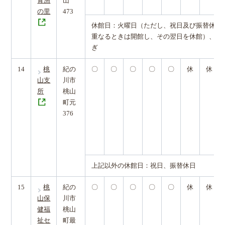
青洲
山
の里
473
休館日：火曜日（ただし、祝日及び振替休日
重なるときは開館し、その翌日を休館）、盆
ぎ
14
桃
紀の
〇
〇
〇
〇
〇
休
休
山支
川市
所
桃山
町元
376
上記以外の休館日：祝日、振替休日
15
桃
紀の
〇
〇
〇
〇
〇
休
休
山保
川市
健福
桃山
祉セ
町最