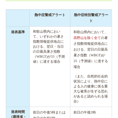
熱中症警戒アラート
熱中症特別警戒アラー
ト
和歌山県内におい
発表基準
和歌山県内において、
て、いずれかの暑さ
高野山を除く全て
の暑
指数情報提供地点に
さ指数情報提供地点に
おける、翌日・当日
おける、翌日の日最高
の日最高暑さ指数
暑さ指数（WBGT)が
（WBGT)が33（予測
35（予測値）に達する
値）に達する場合
場合
（また、自然的社会的
状況により、熱中症に
よる人の健康に係る重
大な被害が生ずる恐れ
があると認められる場
合）
発表時間
前日の午後5時または
前日の午後2時
（環境省・