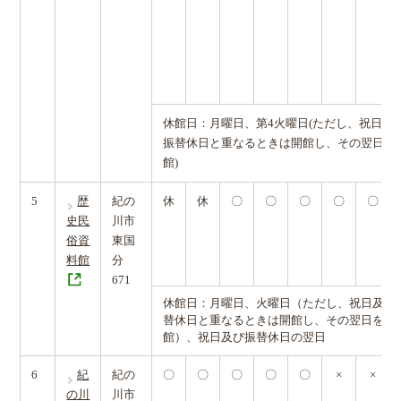
休館日：月曜日、第4火曜日(ただし、祝日及
振替休日と重なるときは開館し、その翌日を
館)
5
歴
紀の
休
休
〇
〇
〇
〇
〇
史民
川市
俗資
東国
料館
分
671
休館日：月曜日、火曜日（ただし、祝日及び
替休日と重なるときは開館し、その翌日を休
館）、祝日及び振替休日の翌日
6
紀
紀の
〇
〇
〇
〇
〇
×
×
の川
川市