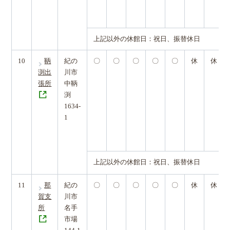
上記以外の休館日：祝日、振替休日
10
鞆
紀の
〇
〇
〇
〇
〇
休
休
渕出
川市
張所
中鞆
渕
1634-
1
上記以外の休館日：祝日、振替休日
11
那
紀の
〇
〇
〇
〇
〇
休
休
賀支
川市
所
名手
市場