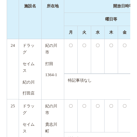
施設名
所在地
開放日時等
曜日等
月
火
水
木
金
24
ドラッ
紀の川
〇
〇
〇
〇
〇
グ
市
セイム
打田
ス
1364-1
特記事項なし
紀の川
打田店
25
ドラッ
紀の川
〇
〇
〇
〇
〇
グ
市
セイム
貴志川
ス
町