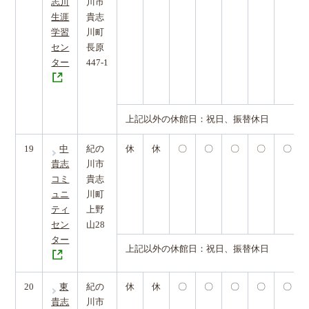
志川
川市
生涯
貴志
学習
川町
セン
長原
ター
447-1
上記以外の休館日：祝日、振替休日
19
中
紀の
休
休
〇
〇
〇
〇
〇
貴志
川市
コミ
貴志
ュニ
川町
ティ
上野
セン
山28
ター
上記以外の休館日：祝日、振替休日
20
東
紀の
休
休
〇
〇
〇
〇
〇
貴志
川市