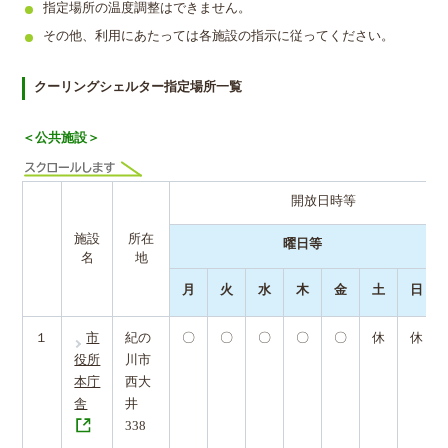
指定場所の温度調整はできません。
その他、利用にあたっては各施設の指示に従ってください。
クーリングシェルター指定場所一覧
＜公共施設＞
開放日時等
施設
所在
曜日等
名
地
月
火
水
木
金
土
日
１
市
紀の
〇
〇
〇
〇
〇
休
休
役所
川市
本庁
西大
舎
井
338