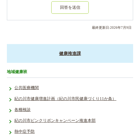
回答を送信
最終更新日:
2026
年
7
月
9
日
健康推進課
地域健康班
公共医療機関
紀の川市健康増進計画（紀の川市民健康づくり11か条）
各種検診
紀の川市ピンクリボンキャンペーン推進本部
熱中症予防