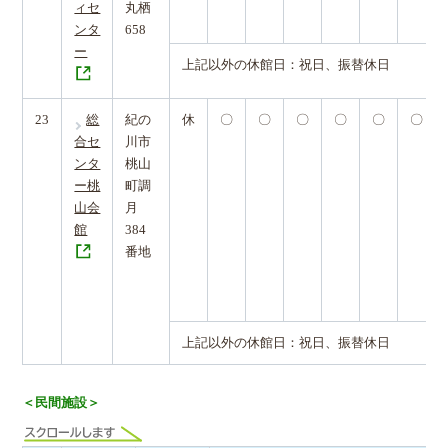
ィセ
丸栖
ンタ
658
ー
上記以外の休館日：祝日、振替休日
23
総
紀の
休
〇
〇
〇
〇
〇
〇
合セ
川市
ンタ
桃山
ー桃
町調
山会
月
館
384
番地
上記以外の休館日：祝日、振替休日
＜民間施設＞