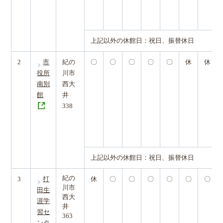
上記以外の休館日：祝日、振替休日
2
市
紀の
〇
〇
〇
〇
〇
休
休
役所
川市
南別
西大
館
井
338
上記以外の休館日：祝日、振替休日
紀の
3
打
休
〇
〇
〇
〇
〇
〇
川市
田生
西大
涯学
井
習セ
363