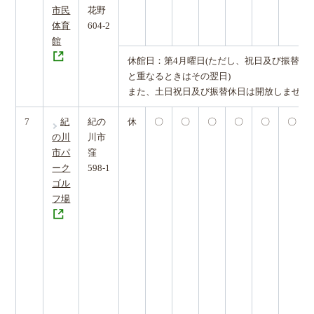
市民
花野
体育
604-2
館
休館日：第4月曜日(ただし、祝日及び振替休
と重なるときはその翌日)
また、土日祝日及び振替休日は開放しません
7
紀
紀の
休
〇
〇
〇
〇
〇
〇
の川
川市
市パ
窪
ーク
598-1
ゴル
フ場