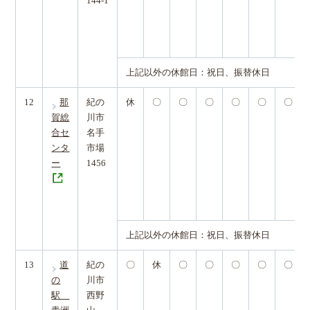
144-1
上記以外の休館日：祝日、振替休日
12
那
紀の
休
〇
〇
〇
〇
〇
〇
賀総
川市
合セ
名手
ンタ
市場
ー
1456
上記以外の休館日：祝日、振替休日
13
道
紀の
〇
休
〇
〇
〇
〇
〇
の
川市
駅
西野