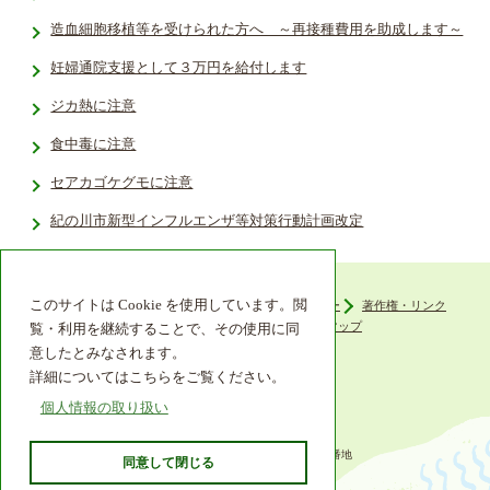
造血細胞移植等を受けられた方へ ～再接種費用を助成します～
妊婦通院支援として３万円を給付します
ジカ熱に注意
食中毒に注意
セアカゴケグモに注意
紀の川市新型インフルエンザ等対策行動計画改定
このサイトは Cookie を使用しています。閲
ウェブアクセシビリティ
プライバシーポリシー
著作権・リンク
組織機構
リンク集
サイトマップ
覧・利用を継続することで、その使用に同
意したとみなされます。
詳細についてはこちらをご覧ください。
個人情報の取り扱い
〒649-6492 和歌山県紀の川市西大井338番地
同意して閉じる
TEL 0736-77-2511