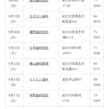
9月6日
藤田歯科医院
紀の川市中三谷
77-
（日）
17-20
6060
9月13日
はぎはら歯科
紀の川市貴志川
64-
（日）
町長原102
8850
9月20日
磯野歯科医院
紀の川市名手市
75-
（日）
場82-15
2063
9月21日
辻本歯科医院
紀の川市打田
77-
（月）
1478-1
4068
9月22日
﨑山歯科医院
紀の川市貴志川
64-
（火）
町丸栖34-7
8727
9月23日
もりもと歯科
岩出市山田4-7
69-
（水）
2688
9月27日
神野歯科医院
紀の川市粉河
73-
（日）
1724
2309