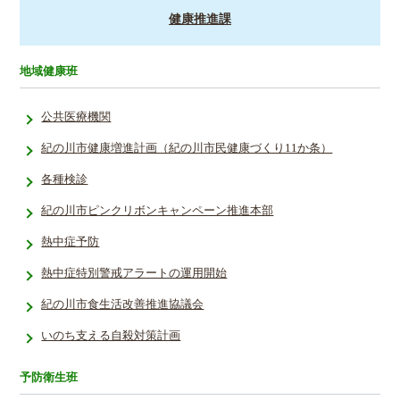
健康推進課
地域健康班
公共医療機関
紀の川市健康増進計画（紀の川市民健康づくり11か条）
各種検診
紀の川市ピンクリボンキャンペーン推進本部
熱中症予防
熱中症特別­警戒アラー­トの運用開­始­
紀の川市食生活改善推進協議会
いのち支える自殺対策計画
予防衛生班