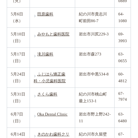
（火）
0889
5月6日
田原歯科
紀の川市貴志川
64-
（水）
町前田86-7
1080
5月10日
みやもと歯科医院
岩出市川尻229-3
69-
（日）
3993
5月17日
滝川歯科
岩出市森273
63-
（日）
0655
5月24日
ふじはら矯正歯
岩出市中黒534-8
60-
（日）
科・小児歯科医院
4812
67-
5月31日
さくら歯科
紀の川市桃山町
7974
（日）
最上153-1
6月7日
Oka Dental Clinic
岩出市野上野242-
63-
（日）
11
6480
6月14日
きのかわ歯科クリ
紀の川市久留壁
67-