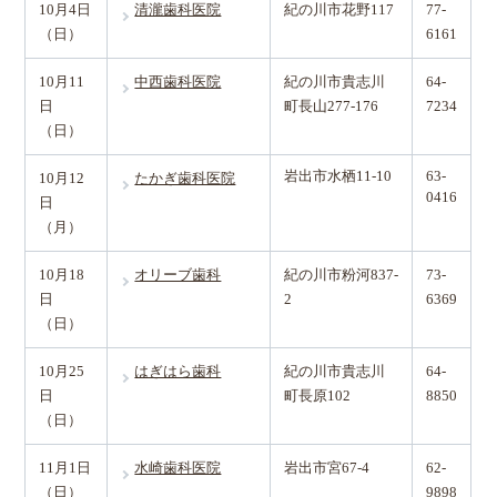
10月4日
清瀧歯科医院
紀の川市花野117
77-
（日）
6161
10月11
中西歯科医院
紀の川市貴志川
64-
日
町長山277-176
7234
（日）
岩出市水栖11-10
63-
10月12
たかぎ歯科医院
0416
日
（月）
10月18
オリーブ歯科
紀の川市粉河837-
73-
日
2
6369
（日）
10月25
はぎはら歯科
紀の川市貴志川
64-
日
町長原102
8850
（日）
11月1日
水崎歯科医院
岩出市宮67-4
62-
（日）
9898