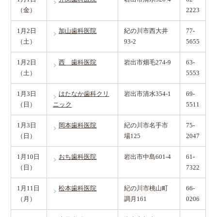
（金）
2223
1月2日
加山歯科医院
紀の川市西大井
77-
（土）
93-2
5655
1月2日
西 歯科医院
岩出市畑毛274-9
63-
（土）
5553
1月3日
はたなか歯科クリ
岩出市清水354-1
69-
（日）
ニック
5511
1月3日
岡本歯科医院
紀の川市名手市
75-
（日）
場125
2047
1月10日
おち歯科医院
岩出市中島601-4
61-
（日）
7322
1月11日
松本歯科医院
紀の川市桃山町
66-
（月）
調月161
0206