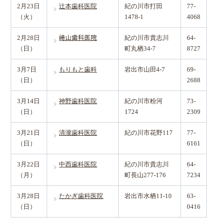
2月23日
辻本歯科医院
紀の川市打田
77-
（火）
1478-1
4068
2月28日
﨑山歯科医院
紀の川市貴志川
64-
（日）
町丸栖34-7
8727
3月7日
もりもと歯科
岩出市山田4-7
69-
（日）
2688
3月14日
神野歯科医院
紀の川市粉河
73-
（日）
1724
2309
3月21日
清瀧歯科医院
紀の川市花野117
77-
（日）
6161
3月22日
中西歯科医院
紀の川市貴志川
64-
（月）
町長山277-176
7234
3月28日
たかぎ歯科医院
岩出市水栖11-10
63-
（日）
0416