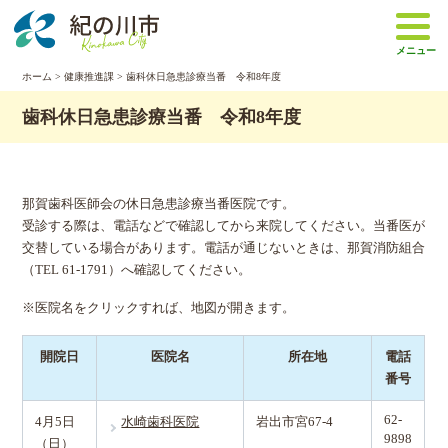
本
文
メニュー
へ
移
ホーム
>
健康推進課
> 歯科休日急患診療当番 令和8年度
動
歯科休日急患診療当番 令和8年度
那賀歯科医師会の休日急患診療当番医院です。
受診する際は、電話などで確認してから来院してください。当番医が
交替している場合があります。電話が通じないときは、那賀消防組合
（TEL 61-1791）へ確認してください。
※医院名をクリックすれば、地図が開きます。
開院日
医院名
所在地
電話
番号
62-
4月5日
水崎歯科医院
岩出市宮67-4
9898
（日）