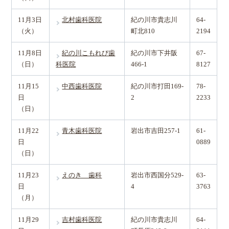
11月3日
北村歯科医院
紀の川市貴志川
64-
（火）
町北810
2194
11月8日
紀の川こもれび歯
紀の川市下井阪
67-
（日）
科医院
466-1
8127
11月15
中西歯科医院
紀の川市打田169-
78-
日
2
2233
（日）
11月22
青木歯科医院
岩出市吉田257-1
61-
日
0889
（日）
11月23
えのき 歯科
岩出市西国分529-
63-
日
4
3763
（月）
11月29
吉村歯科医院
紀の川市貴志川
64-