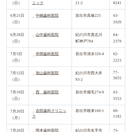
（日）
ニック
21-2
8241
6月21日
中嶋歯科医院
岩出市高塚225
63-
（日）
1020
6月28日
山中歯科医院
紀の川市貴志川
64-
（日）
町神戸784
2379
7月5日
井関歯科医院
岩出市清水326-4
62-
（日）
2223
77-
7月12日
加山歯科医院
紀の川市西大井
5655
（日）
93-2
7月19日
西 歯科医院
岩出市畑毛274-9
63-
（日）
5553
吉田歯科クリニッ
岩出市根来160-1
69-
7月20日
ク
1182
（月）
7月26日
岡本歯科医院
紀の川市名手市
75-