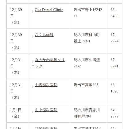
12月30
Oka Dental Clinic
岩出市野上野242-
63-
日
11
6480
（水）
12月30
さくら歯科
紀の川市桃山町
67-
日
最上153-1
7974
（水）
12月31
きのかわ歯科クリ
紀の川市久留壁
67-
日
ニック
21-2
8241
（木）
12月31
中嶋歯科医院
岩出市高塚225
63-
日
1020
（木）
1月1日
山中歯科医院
紀の川市貴志川
64-
（金）
町神戸784
2379
1月1日
井関歯科医院
岩出市清水326-4
62-