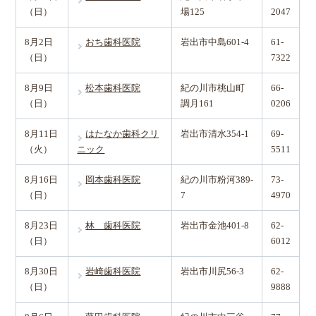
（日）
場125
2047
8月2日
おち歯科医院
岩出市中島601-4
61-
（日）
7322
8月9日
松本歯科医院
紀の川市桃山町
66-
（日）
調月161
0206
8月11日
はたなか歯科クリ
岩出市清水354-1
69-
（火）
ニック
5511
8月16日
岡本歯科医院
紀の川市粉河389-
73-
（日）
7
4970
8月23日
林 歯科医院
岩出市金池401-8
62-
（日）
6012
8月30日
岩崎歯科医院
岩出市川尻56-3
62-
（日）
9888