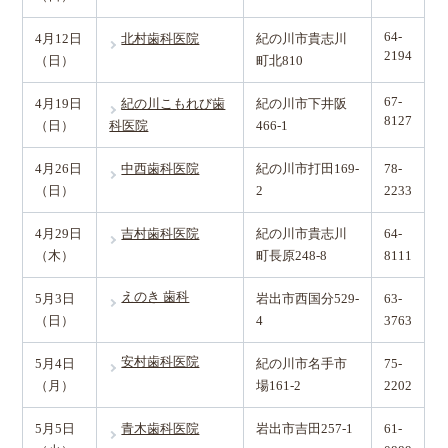
64-
4月12日
北村歯科医院
紀の川市貴志川
2194
（日）
町北810
67-
4月19日
紀の川こもれび歯
紀の川市下井阪
8127
（日）
科医院
466-1
4月26日
中西歯科医院
紀の川市打田169-
78-
（日）
2
2233
4月29日
吉村歯科医院
紀の川市貴志川
64-
（木）
町長原248-8
8111
えのき 歯科
5月3日
岩出市西国分529-
63-
（日）
4
3763
安村歯科医院
5月4日
紀の川市名手市
75-
（月）
場161-2
2202
5月5日
青木歯科医院
岩出市吉田257-1
61-