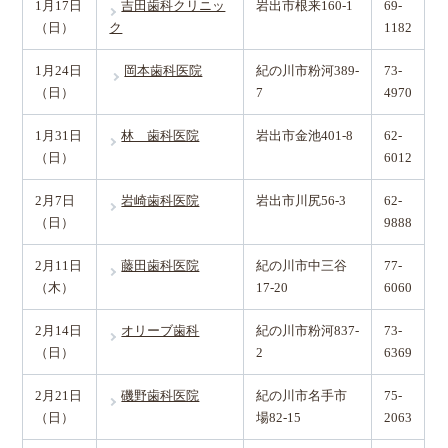
1月17日
吉田歯科クリニッ
岩出市根来160-1
69-
（日）
ク
1182
1月24日
岡本歯科医院
紀の川市粉河389-
73-
（日）
7
4970
1月31日
林 歯科医院
岩出市金池401-8
62-
（日）
6012
2月7日
岩崎歯科医院
岩出市川尻56-3
62-
（日）
9888
2月11日
藤田歯科医院
紀の川市中三谷
77-
（木）
17-20
6060
2月14日
オリーブ歯科
紀の川市粉河837-
73-
（日）
2
6369
2月21日
磯野歯科医院
紀の川市名手市
75-
（日）
場82-15
2063