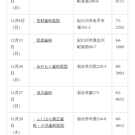
日
町長原248-8
8111
（日）
12月6日
安村歯科医院
紀の川市名手市
75-
（日）
場161-2
2202
12月13
田原歯科
紀の川市貴志川
64-
日
町前田86-7
1080
（日）
12月20
みやもと歯科医院
岩出市川尻229-3
69-
日
3993
（日）
12月27
滝川歯科
岩出市森273
63-
日
0655
（日）
12月29
ふじはら矯正歯
岩出市中黒534-8
60-
日
科・小児歯科医院
4812
（火）