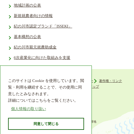
地域計画の公表
新規就農者向けの情報
紀の川市認定ブランド「ISSEKI」
基本構想の公表
紀の川市親元就農助成金
6次産業化に向けた取組みを支援
このサイトは Cookie を使用しています。閲
ウェブアクセシビリティ
プライバシーポリシー
著作権・リンク
組織機構
リンク集
サイトマップ
覧・利用を継続することで、その使用に同
意したとみなされます。
詳細についてはこちらをご覧ください。
個人情報の取り扱い
〒649-6492 和歌山県紀の川市西大井338番地
同意して閉じる
TEL 0736-77-2511