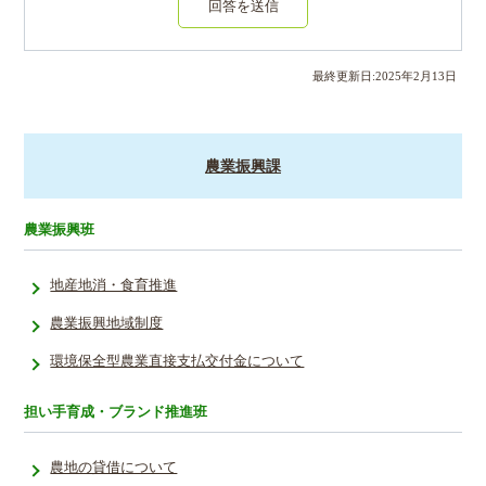
回答を送信
最終更新日:
2025
年
2
月
13
日
農業振興課
農業振興班
地産地消・食育推進
農業振興地域制度
環境保全型農業直接支払交付金について
担い手育成・ブランド推進班
農地の貸借について