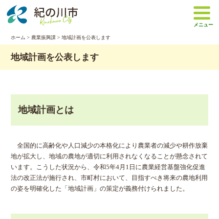
本
文
メニュー
へ
移
ホーム
>
農業振興課
> 地域計画を公表します
動
地域計画を公表します
地域計画とは
全国的に高齢化や人口減少の本格化により農業者の減少や耕作放棄
地が拡大し、地域の農地が適切に利用されなくなることが懸念されて
います。こうした状況から、令和5年4月1日に農業経営基盤強化促進
法の改正法が施行され、市町村において、目指すべき将来の農地利用
の姿を明確化した「地域計画」の策定が義務付けられました。