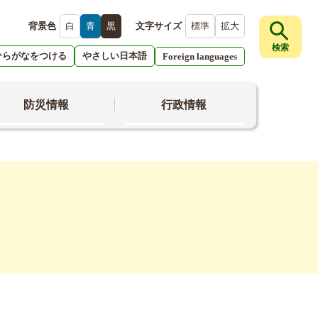
背景色
白
青
黒
文字サイズ
標準
拡大
検索
ひらがなをつける
やさしい日本語
Foreign languages
防災情報
行政情報