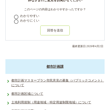
みなさまのご意見をお聞かせください
このページの内容はわかりやすかったですか？
わかりやすい
わかりにくい
回答を送信
最終更新日:
2026
年
4
月
2
日
都市計画課
都市計画マスタープラン市民意見の募集（パブリックコメント）
について
都市計画区域について
土地利用規­制（用途地­域・特定用­途制限地域­）について