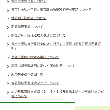
都市計画総括図について
都市計画明示申請、都市計画法第53条許可申請について
地域地区証明願について
開発指導要綱について
開発許可・宅地造成工事許可について
都市計画法施行規則第60条に規定する証明（開発許可等不要証
明）
屋外広告物に関する申請について
和歌山県景観計画に基づく届出制度について
紀の川市都市公園一覧
大規模盛土造成地マップについて
紀の川都市計画道路（３・４・１号井阪黒土線）の事業計画の縦
覧について