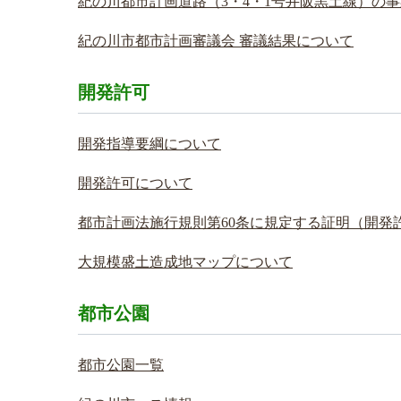
紀の川都市計画道路（3・4・1号井阪黒土線）の
紀の川市都市計画審議会 審議結果について
開発許可
開発指導要綱について
開発許可について
都市計画法施行規則第60条に規定する証明（開発
大規模盛土造成地マップについて
都市公園
都市公園一覧