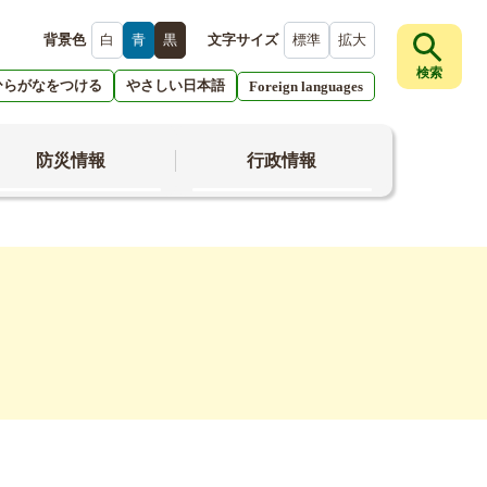
背景色
白
青
黒
文字サイズ
標準
拡大
検索
ひらがなをつける
やさしい日本語
Foreign languages
防災情報
行政情報