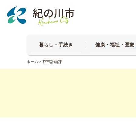
本
文
へ
移
動
暮らし・手続き
健康・福祉・医療
ホーム
>
都市計画課