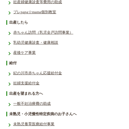
妊産婦健康診査等費用の助成
プレpapa☆mama個別教室
出産したら
赤ちゃん訪問（乳児全戸訪問事業）
乳幼児健康診査・健康相談
産後ケア事業
給付
紀の川市赤ちゃん応援給付金
妊婦支援給付金
出産を望まれる方へ
一般不妊治療費の助成
未熟児・小児慢性特定疾病のお子さんへ
未熟児養育医療給付事業