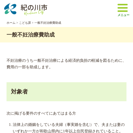
本
文
メニュー
へ
移
ホーム
>
こども課
> 一般不妊治療費助成
動
一般不妊治療費助成
不妊治療のうち一般不妊治療による経済的負担の軽減を図るために、
費用の一部を助成します。
対象者
次に掲げる要件のすべてにあてはまる方
法律上の婚姻をしている夫婦（事実婚を含む）で、夫または妻の
いずれか一方が和歌山県内に1年以上住民登録されていること。