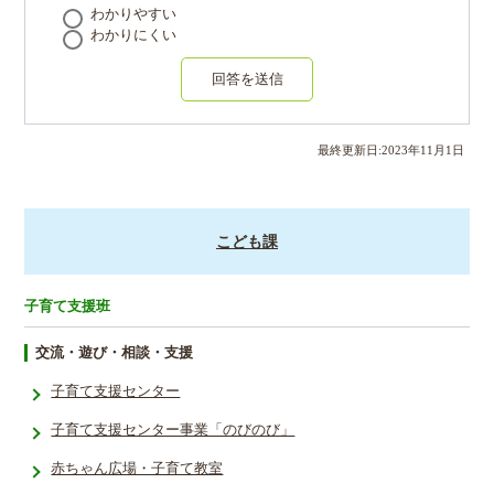
わかりやすい
わかりにくい
回答を送信
最終更新日:
2023
年
11
月
1
日
こども課
子育て支援班
交流・遊び・相談・支援
子育て支援センター
子育て支援­センター事­業「のびの­び」
赤ちゃん広場・子育て教室