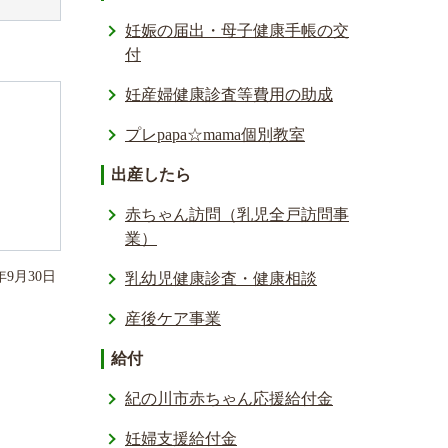
妊娠の届出・母子健康手帳の交
付
妊産婦健康診査等費用の助成
プレpapa☆mama個別教室
出産したら
赤ちゃん訪問（乳児全戸訪問事
業）
年
9
月
30
日
乳幼児健康診査・健康相談
産後ケア事業
給付
紀の川市赤ちゃん応援給付金
妊婦支援給付金