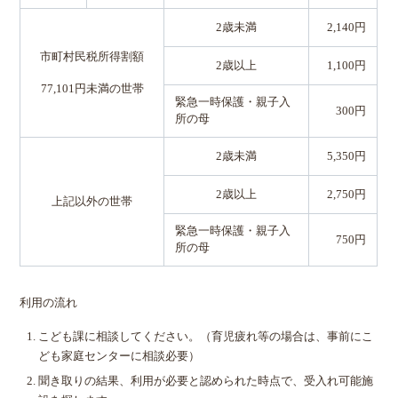
2歳未満
2,140円
市町村民税所得割額
2歳以上
1,100円
77,101円未満の世帯
緊急一時保護・親子入
300円
所の母
2歳未満
5,350円
2歳以上
2,750円
上記以外の世帯
緊急一時保護・親子入
750円
所の母
利用の流れ
こども課に相談してください。（育児疲れ等の場合は、事前にこ
ども家庭センターに相談必要）
聞き取りの結果、利用が必要と認められた時点で、受入れ可能施