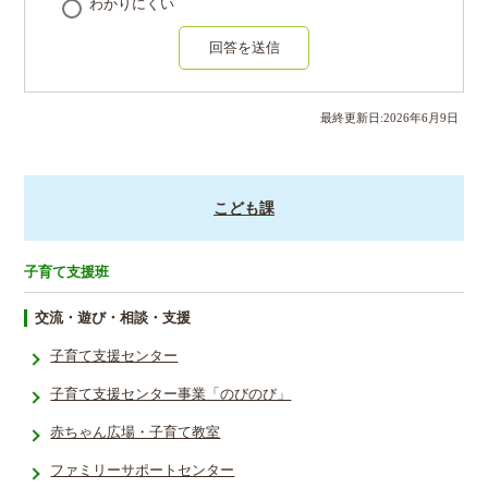
わかりにくい
回答を送信
最終更新日:
2026
年
6
月
9
日
こども課
子育て支援班
交流・遊び・相談・支援
子育て支援センター
子育て支援­センター事­業「のびの­び」
赤ちゃん広場・子育て教室
ファミリーサポートセンター