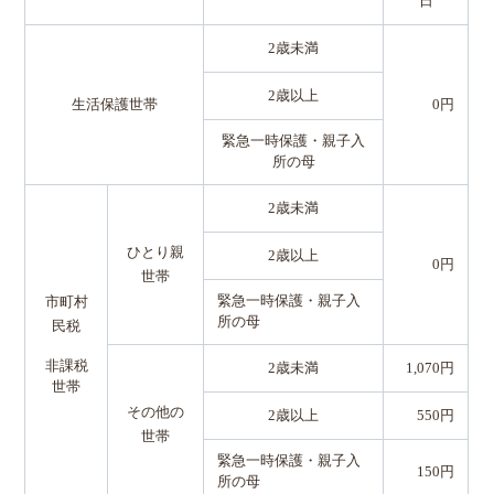
日
2歳未満
2歳以上
生活保護世帯
0円
緊急一時保護・親子入
所の母
2歳未満
ひとり親
2歳以上
0円
世帯
緊急一時保護・親子入
市町村
所の母
民税
非課税
2歳未満
1,070円
世帯
その他の
2歳以上
550円
世帯
緊急一時保護・親子入
150円
所の母