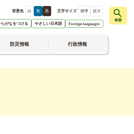
背景色
白
青
黒
文字サイズ
標準
拡大
検索
ひらがなをつける
やさしい日本語
Foreign languages
防災情報
行政情報