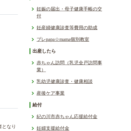
妊娠の届出・母子健康手帳の交
付
妊産婦健康診査等費用の助成
プレpapa☆mama個別教室
出産したら
赤ちゃん訪問（乳児全戸訪問事
業）
乳幼児健康診査・健康相談
産後ケア事業
給付
紀の川市赤ちゃん応援給付金
者となり
妊婦支援給付金