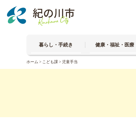
本
文
へ
移
動
暮らし・手続き
健康・福祉・医療
ホーム
>
こども課
> 児童手当