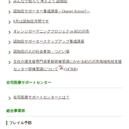
みんなで知ろう 考えよう 認知症
認知症サポーター養成講座～Orange Action‼～
9月は認知症月間です
オレンジガーデニングプロジェク in 紀の川市
認知症サポーターステップアップ養成講座
認知症の人の社会参加・つどい場
主任介護支援専門員更新研修受講にかかる紀の川市地域包括支援
センター研修受講について
(147KB)
在宅医療サポートセンター
在宅医療サポートセンターとは？
総合事業班
フレイル予防