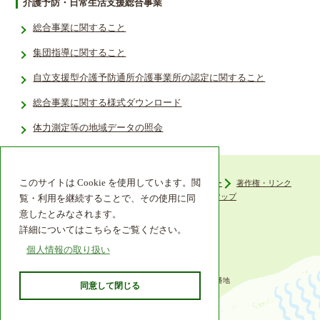
介護予防・日常生活支援総合事業
総合事業に関すること
集団指導に関すること
自立支援型介護予防通所介護事業所の認定に関すること
総合事業に関する様式ダウンロード
体力測定等の地域データの照会­
このサイトは Cookie を使用しています。閲
ウェブアクセシビリティ
プライバシーポリシー
著作権・リンク
組織機構
リンク集
サイトマップ
覧・利用を継続することで、その使用に同
意したとみなされます。
詳細についてはこちらをご覧ください。
個人情報の取り扱い
〒649-6492 和歌山県紀の川市西大井338番地
同意して閉じる
TEL 0736-77-2511