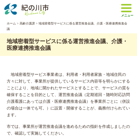
本
文
メニュー
へ
移
ホーム
>
高齢介護課
> 地域密着型サービスに係る運営推進会議、介護・医療連携推進会
議
動
地域密着型サービスに係る運営推進会議、介護・
医療連携推進会議
地域密着型サービス事業者は、利用者・利用者家族・地域住民の
方々に対して、事業所が提供しているサービス内容等を明らかにする
ことにより、地域に開かれたサービスとすることで、サービスの質を
確保することを目的として、運営推進会議（定期巡回・随時対応訪問
介護看護にあっては介護・医療連携推進会議）を事業所ごとに（併設
の場合は一体でも可。）に設置・開催することが、義務付けられてい
ます。
市では、事業所が運営推進会議を進めるための指針を作成しましたの
で、確認して実施してください。