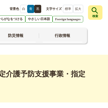
背景色
白
青
黒
文字サイズ
標準
拡大
検索
ひらがなをつける
やさしい日本語
Foreign languages
防災情報
行政情報
定介護予防支援事業・指定