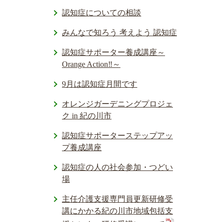
認知症についての相談
みんなで知ろう 考えよう 認知症
認知症サポーター養成講座～
Orange Action‼～
9月は認知症月間です
オレンジガーデニングプロジェ
ク in 紀の川市
認知症サポーターステップアッ
プ養成講座
認知症の人の社会参加・つどい
場
主任介護支援専門員更新研修受
講にかかる紀の川市地域包括支