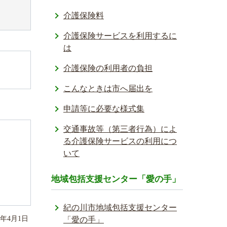
介護保険料
介護保険サービスを利用するに
は
介護保険の利用者の負担
こんなときは市へ届出を
申請等に必要な様式集
交通事故等（第三者行為）によ
る介護保険サービスの利用につ
いて
地域包括支援センター「愛の手」
紀の川市地域包括支援センター
年
4
月
1
日
「愛の手」