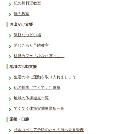
紀の川料理教室
脳力教室
お出かけ支援
気軽なつどい場
閉じこもり予防教室
移動カフェ「ひなたぼっこ」
地域の活動支援
生活の中に運動を取り入れましょう
紀の川歩（てくてく）体操
地域の体操拠点一覧
てくてく体操実地事業所一覧
栄養・口腔
サルコペニア予防のための自己栄養管理