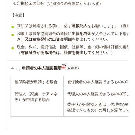
定期預金の部分（定期預金の有無にかかわらず）
【注意】
来庁又は郵送される前に、必ず
通帳記入
をお願いします。（直近の
和歌山県農業協同組合の通帳に
出資配当金
が入金されている場合は
き）又は農協発行の出資金明細
を提出してください。
現金、株式、投資信託、国債、社債等、金・銀の価格評価の容易な
（
有価証券がある場合は、証書を提出してください
。）
４．
申請者の本人確認書類
(43KB)
被保険者が申請する場合
被保険者の本人確認できるものの写し
代理人（家族、ケアマネ
代理人の本人確認できるものの写しと
等）が申請する場合
委任状が困難なときは、代理権が確認
確認できるもの）の写しを添付してく