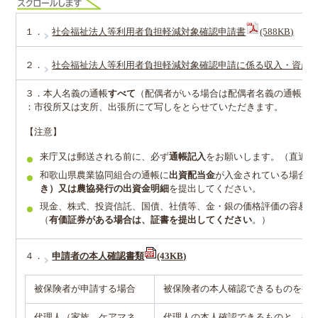
１．
社会福祉法人等利用者負担軽減対象確認申請書
(588KB)
２．
社会福祉法人等利用者負担軽減対象確認申請に係る収入・資産
３．本人名義の通帳
すべて
（配偶者がいる場合は配偶者名義の通帳も
：市役所又は支所、出張所にて写しをとらせていただきます。
【注意】
来庁又は郵送される前に、必ず
通帳記入
をお願いします。（直近の
和歌山県農業協同組合の通帳に
出資配当金
が入金されている場合は
き）又は農協発行の出資金明細
を提出してください。
現金、株式、投資信託、国債、社債等、金・銀の価格評価の容易な
（
有価証券がある場合は、証書を提出してください
。）
４．
申請者の本人確認書類
(43KB)
被保険者が申請する場合
被保険者の本人確認できるものを提
代理人（家族、ケアマネ
代理人の本人確認できるものと、被