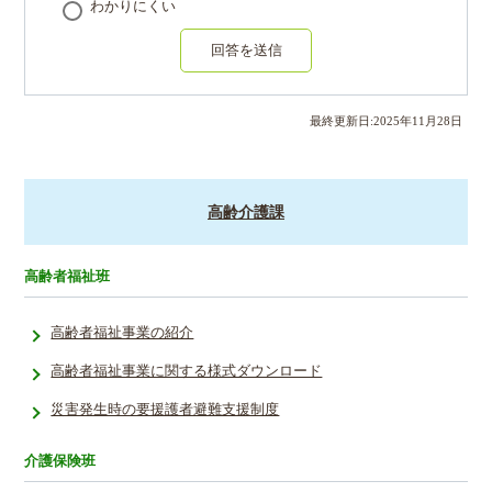
わかりにくい
回答を送信
最終更新日:
2025
年
11
月
28
日
高齢介護課
高齢者福祉班
高齢者福祉事業の紹介
高齢者福祉事業に関する様式ダウンロード
災害発生時の要援護者避難支援制度
介護保険班