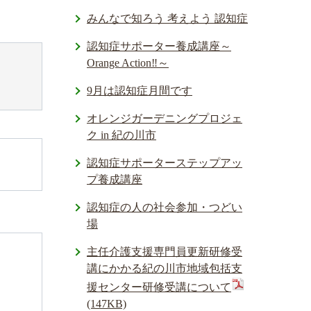
みんなで知ろう 考えよう 認知症
認知症サポーター養成講座～
Orange Action‼～
9月は認知症月間です
オレンジガーデニングプロジェ
ク in 紀の川市
認知症サポーターステップアッ
プ養成講座
認知症の人の社会参加・つどい
場
主任介護支援専門員更新研修受
講にかかる紀の川市地域包括支
援センター研修受講について
(147KB)