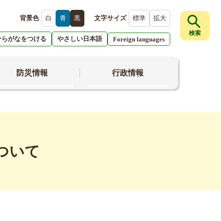
背景色
白
青
黒
文字サイズ
標準
拡大
検索
ひらがなをつける
やさしい日本語
Foreign languages
防災情報
行政情報
ついて