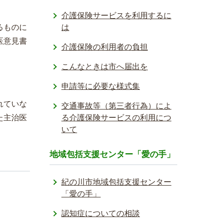
介護保険サービスを利用するに
るものに
は
医意見書
介護保険の利用者の負担
こんなときは市へ届出を
申請等に必要な様式集
れていな
交通事故等（第三者行為）によ
た主治医
る介護保険サービスの利用につ
いて
地域包括支援センター「愛の手」
紀の川市地域包括支援センター
「愛の手」
認知症についての相談