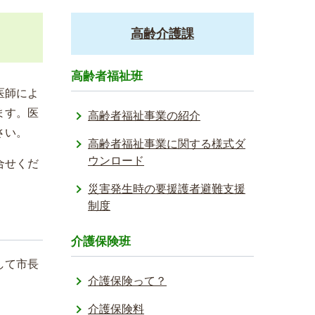
高齢介護課
高齢者福祉班
医師によ
ます。医
高齢者福祉事業の紹介
さい。
高齢者福祉事業に関する様式ダ
ウンロード
合せくだ
災害発生時の要援護者避難支援
制度
介護保険班
して市長
介護保険って？
介護保険料