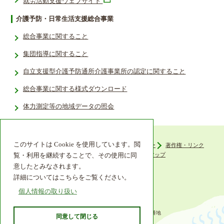
就労活動支援ウェブサイト
介護予防・日常生活支援総合事業
総合事業に関すること
集団指導に関すること
自立支援型介護予防通所介護事業所の認定に関すること
総合事業に関する様式ダウンロード
体力測定等の地域データの照会­
このサイトは Cookie を使用しています。閲
ウェブアクセシビリティ
プライバシーポリシー
著作権・リンク
組織機構
リンク集
サイトマップ
覧・利用を継続することで、その使用に同
意したとみなされます。
詳細についてはこちらをご覧ください。
個人情報の取り扱い
〒649-6492 和歌山県紀の川市西大井338番地
同意して閉じる
TEL 0736-77-2511