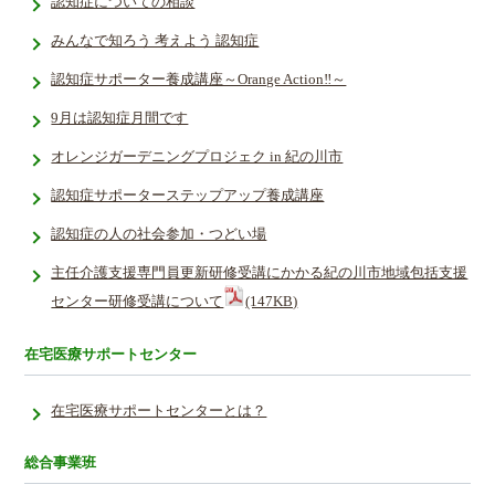
認知症についての相談
みんなで知ろう 考えよう 認知症
認知症サポーター養成講座～Orange Action‼～
9月は認知症月間です
オレンジガーデニングプロジェク in 紀の川市
認知症サポーターステップアップ養成講座
認知症の人の社会参加・つどい場
主任介護支援専門員更新研修受講にかかる紀の川市地域包括支援
センター研修受講について
(147KB)
在宅医療サポートセンター
在宅医療サポートセンターとは？
総合事業班