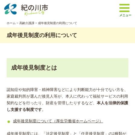
本
文
メニュー
へ
移
ホーム
>
高齢介護課
> 成年後見制度の利用について
動
成年後見制度の利用について
成年後見制度とは
認知症や知的障害・精神障害などにより判断能力が十分でない方を、
家庭裁判所が選んだ後見人等が、本人に代わって福祉サービスの利用
契約などを行ったり、財産を管理したりするなど、
本人を法律的保護
し支援する制度です
。
成年後見制度について（厚生労働省ホームページ）
成年後見制度には、「法定後見制度」と「任意後見制度」の2種類が