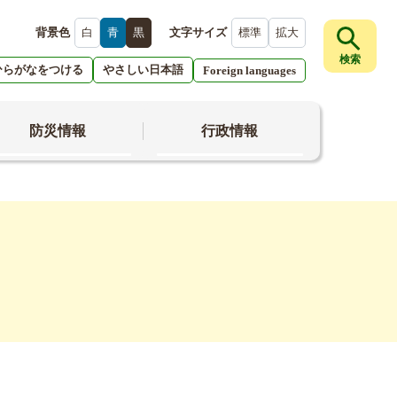
背景色
白
青
黒
文字サイズ
標準
拡大
検索
ひらがなをつける
やさしい日本語
Foreign languages
防災情報
行政情報