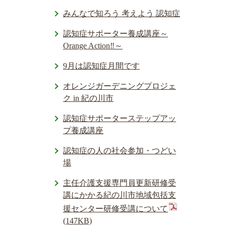
みんなで知ろう 考えよう 認知症
認知症サポーター養成講座～
Orange Action‼～
9月は認知症月間です
オレンジガーデニングプロジェ
ク in 紀の川市
認知症サポーターステップアッ
プ養成講座
認知症の人の社会参加・つどい
場
主任介護支援専門員更新研修受
講にかかる紀の川市地域包括支
援センター研修受講について
(147KB)